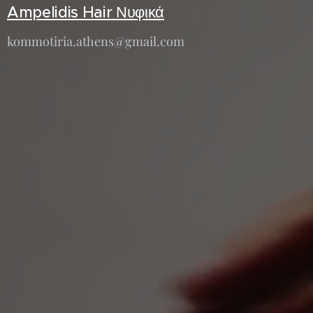
Ampelidis Hair Νυφικά
kommotiria.athens@gmail.com